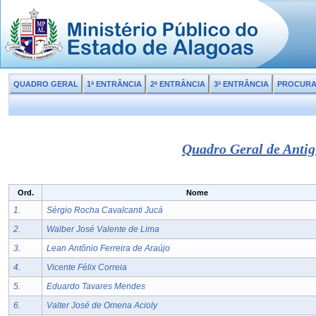
QUADRO GERAL
1ª ENTRÂNCIA
2ª ENTRÂNCIA
3ª ENTRÂNCIA
PROCUR
Quadro Geral de Antig
Ord.
Nome
1.
Sérgio Rocha Cavalcanti Jucá
2.
Walber José Valente de Lima
3.
Lean Antônio Ferreira de Araújo
4.
Vicente Félix Correia
5.
Eduardo Tavares Mendes
6.
Valter José de Omena Acioly