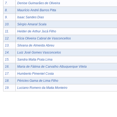
7.
Denise Guimarães de Oliveira
8.
Maurício André Barros Pitta
9.
Isaac Sandes Dias
10.
Sérgio Amaral Scala
11.
Helder de Arthur Jucá Filho
12.
Kícia Oliveira Cabral de Vasconcellos
13.
Silvana de Almeida Abreu
14.
Luiz José Gomes Vasconcelos
15.
Sandra Malta Prata Lima
16.
Maria de Fátima de Carvalho Albuquerque Vilela
17.
Humberto Pimentel Costa
18.
Péricles Gama de Lima Filho
19.
Luciano Romero da Matta Monteiro