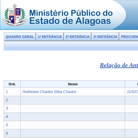
QUADRO GERAL
1ª ENTRÂNCIA
2ª ENTRÂNCIA
3ª ENTRÂNCIA
PROCUR
Relação de Ant
Ord.
Nome
1.
Andreson Charles Silva Chaves
11/02
2.
3.
4.
5.
6.