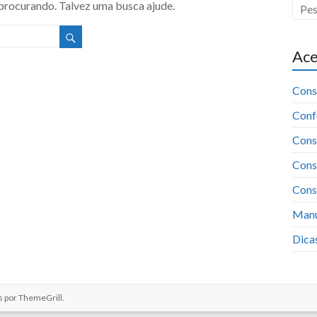
procurando. Talvez uma busca ajude.
Ace
Cons
Conf
Cons
Cons
Consu
Manu
Dica
s por
ThemeGrill
.