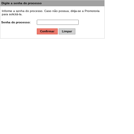
Digite a senha do processo
Informe a senha do processo. Caso não possua, dirija-se a Promotoria
para solicitá-la.
Senha do processo
: