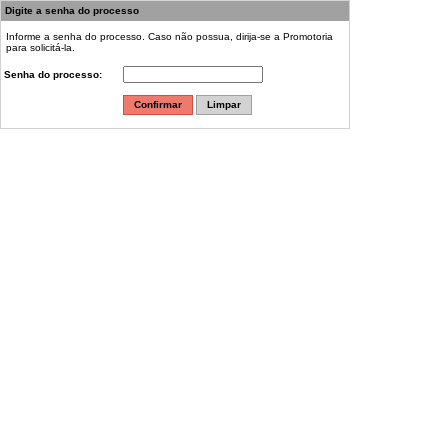
Digite a senha do processo
Informe a senha do processo. Caso não possua, dirija-se a Promotoria
para solicitá-la.
Senha do processo
: