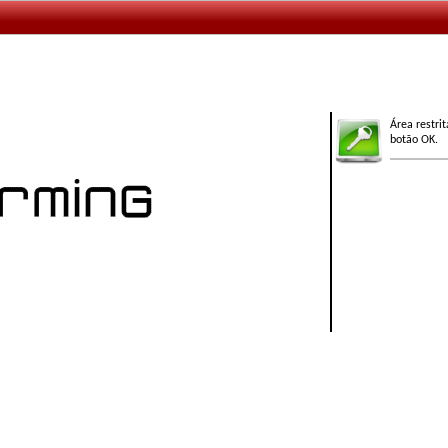
Área restri
botão OK.