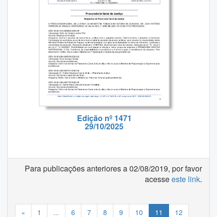
Edição nº 1471
29/10/2025
Para publicações anteriores a 02/08/2019, por favor
acesse
este link
.
«
1
...
6
7
8
9
10
11
12